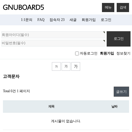
메뉴
검색
1:1문의
FAQ
접속자 23
새글
회원가입
로그인
회
원
로
그
자동로그인
회원가입
정보찾기
인
고객문자
Total 0건
1 페이지
글쓰기
제목
날짜
게시물이 없습니다.