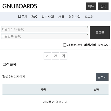
메뉴
검색
1:1문의
FAQ
접속자 23
새글
회원가입
로그인
회
원
로
그
자동로그인
회원가입
정보찾기
인
고객문자
Total 0건
1 페이지
글쓰기
제목
날짜
게시물이 없습니다.