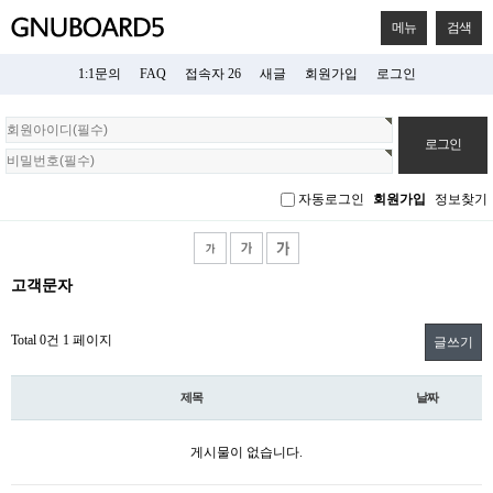
메뉴
검색
1:1문의
FAQ
접속자 26
새글
회원가입
로그인
회
원
로
그
자동로그인
회원가입
정보찾기
인
고객문자
Total 0건
1 페이지
글쓰기
제목
날짜
게시물이 없습니다.