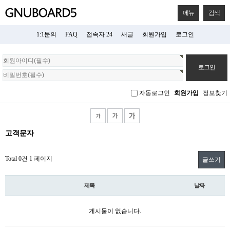
메뉴
검색
1:1문의
FAQ
접속자 24
새글
회원가입
로그인
회
원
로
그
자동로그인
회원가입
정보찾기
인
고객문자
Total 0건
1 페이지
글쓰기
제목
날짜
게시물이 없습니다.